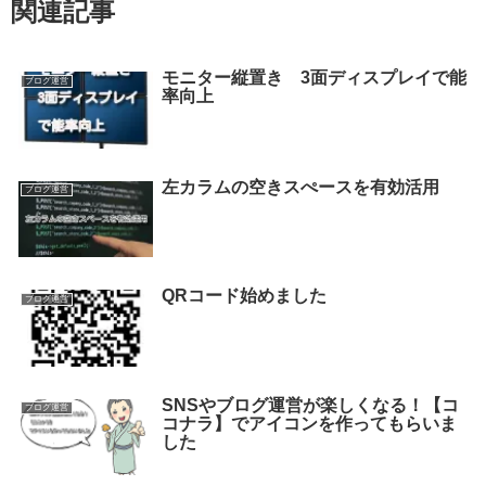
関連記事
モニター縦置き 3面ディスプレイで能
ブログ運営
率向上
左カラムの空きスぺースを有効活用
ブログ運営
QRコード始めました
ブログ運営
SNSやブログ運営が楽しくなる！【コ
ブログ運営
コナラ】でアイコンを作ってもらいま
した