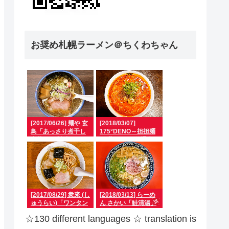
お奨め札幌ラーメン＠ちくわちゃん
[2017/06/26] 麺や 玄
[2018/03/07]
鳥「あっさり煮干し
175°DENO～担担麺
中華そば 醤油」
～ 北2西3 駅前通店
「汁あり担担麺(＋辛
さマシマシ)」
[2017/08/29] 衆來 (し
[2018/03/13] らーめ
ゅうらい)「ワンタン
ん さかい「鮭清湯」
メン」
☆130 different languages ​​☆ translation is