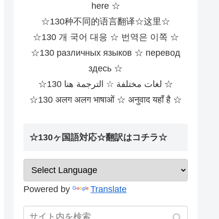
here ☆
☆130种不同的语言翻译☆这里☆
☆130 개 국어 대응 ☆ 번역은 이쪽 ☆
☆130 различных языков ☆ перевод
здесь ☆
☆130 لغات مختلفة ☆ الترجمة هنا ☆
☆130 अलग अलग भाषाओं ☆ अनुवाद यहाँ है ☆
☆130ヶ国語対応☆翻訳はコチラ☆
Powered by
Translate