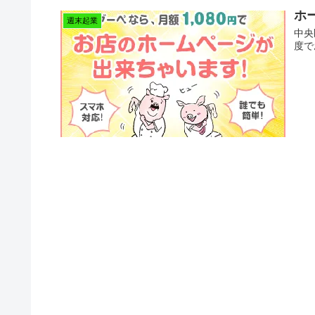
ホ
週末起業
中央
度で