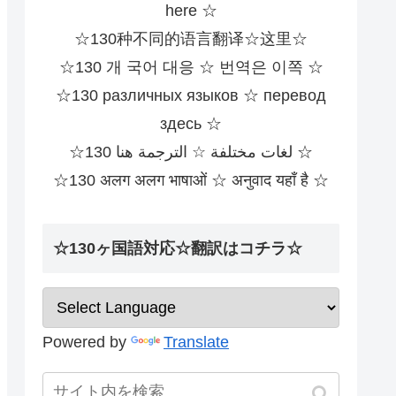
here ☆
☆130种不同的语言翻译☆这里☆
☆130 개 국어 대응 ☆ 번역은 이쪽 ☆
☆130 различных языков ☆ перевод
здесь ☆
☆130 لغات مختلفة ☆ الترجمة هنا ☆
☆130 अलग अलग भाषाओं ☆ अनुवाद यहाँ है ☆
☆130ヶ国語対応☆翻訳はコチラ☆
Powered by
Translate