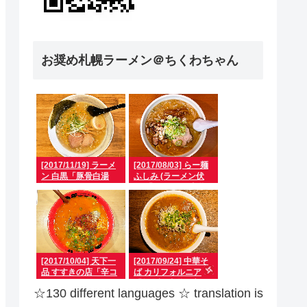
お奨め札幌ラーメン＠ちくわちゃん
[2017/11/19] ラーメ
[2017/08/03] らー麺
ン 白黒「豚骨白湯
ふしみ (ラーメン伏
塩」
見)「すみれ風 味噌」
[2017/10/04] 天下一
[2017/09/24] 中華そ
品 すすきの店「辛コ
ば カリフォルニア
クハバネロ」
「無化調味噌の牛ス
☆130 different languages ​​☆ translation is
ジのっけらー」